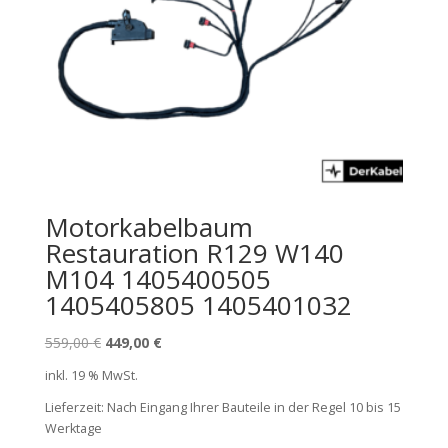
Motorkabelbaum
Restauration R129 W140
M104 1405400505
1405405805 1405401032
Ursprünglicher
Aktueller
559,00
€
449,00
€
Preis
Preis
inkl. 19 % MwSt.
war:
ist:
Lieferzeit:
Nach Eingang Ihrer Bauteile in der Regel 10 bis 15
559,00 €
449,00 €.
Werktage