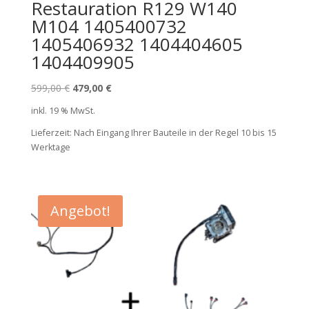
Restauration R129 W140
M104 1405400732
1405406932 1404404605
1404409905
Ursprünglicher
Aktueller
599,00
€
479,00
€
Preis
Preis
inkl. 19 % MwSt.
war:
ist:
Lieferzeit:
Nach Eingang Ihrer Bauteile in der Regel 10 bis 15
599,00 €
479,00 €.
Werktage
Angebot!