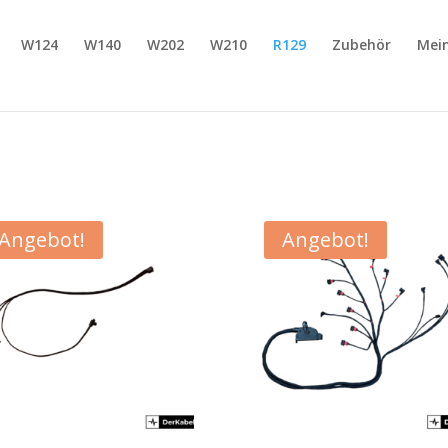
W124
W140
W202
W210
R129
Zubehör
Mei
Angebot!
Angebot!