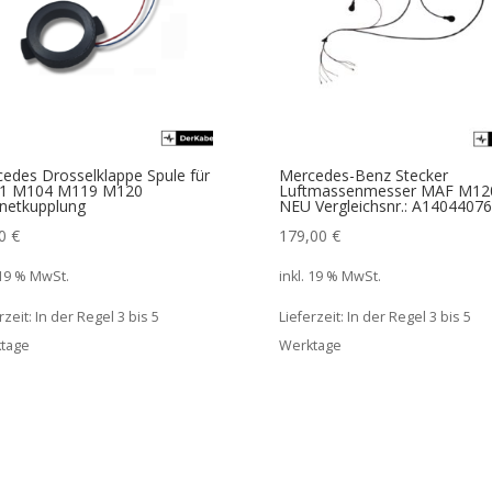
edes Drosselklappe Spule für
Mercedes-Benz Stecker
1 M104 M119 M120
Luftmassenmesser MAF M12
netkupplung
NEU Vergleichsnr.: A1404407
00
€
179,00
€
 19 % MwSt.
inkl. 19 % MwSt.
rzeit:
In der Regel 3 bis 5
Lieferzeit:
In der Regel 3 bis 5
tage
Werktage