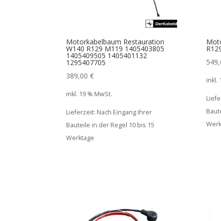
Motorkabelbaum Restauration
Moto
W140 R129 M119 1405403805
R12
1405409505 1405401132
549
1295407705
389,00
€
inkl.
inkl. 19 % MwSt.
Liefe
Baute
Lieferzeit:
Nach Eingang Ihrer
Werk
Bauteile in der Regel 10 bis 15
Werktage