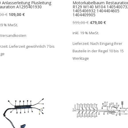
 Anlasserleitung Plusleitung
Motorkabelbaum Restauratio
auration A1295401930
R129 W140 M104 140540073
1405406932 1404404605
Ursprünglicher
Aktueller
,00
€
109,00
€
1404409905
Preis
Preis
Ursprünglicher
Aktueller
599,00
€
479,00
€
 19 % MwSt.
war:
ist:
Preis
Preis
inkl. 19 % MwSt.
. Versandkosten
189,00 €
109,00 €.
war:
ist:
Lieferzeit:
Nach Eingang Ihrer
599,00 €
479,00 €.
rzeit:
Lieferzeit gewöhnlich 7 bis
Bauteile in der Regel 10 bis 15
age
Werktage