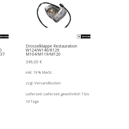
Drosselklappe Restauration
0
W124/W140/R129
637
M104/M119/M120
349,00
€
inkl. 19 % MwSt.
zzgl. Versandkosten
Lieferzeit:
Lieferzeit gewöhnlich 7 bis
14 Tage