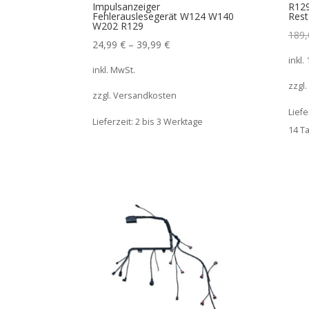
Impulsanzeiger
R129
Fehlerauslesegerät W124 W140
Rest
W202 R129
189
24,99
€
–
39,99
€
inkl.
inkl. MwSt.
zzgl
zzgl. Versandkosten
Liefe
Lieferzeit:
2 bis 3 Werktage
14 T