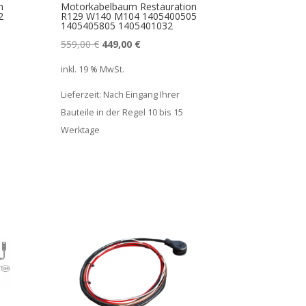
n
Motorkabelbaum Restauration
2
R129 W140 M104 1405400505
1405405805 1405401032
Ursprünglicher
Aktueller
559,00
€
449,00
€
Preis
Preis
inkl. 19 % MwSt.
war:
ist:
Lieferzeit:
Nach Eingang Ihrer
559,00 €
449,00 €.
Bauteile in der Regel 10 bis 15
Werktage