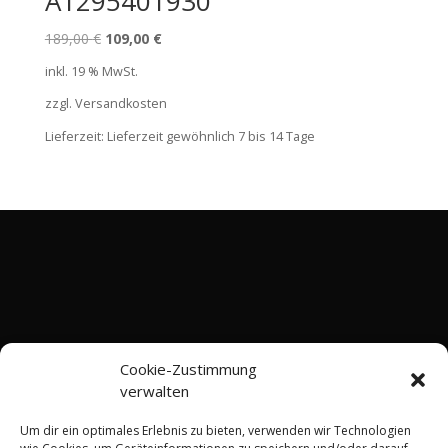
A1295401930
Ursprünglicher
Aktueller
189,00
€
109,00
€
Preis
Preis
inkl. 19 % MwSt.
war:
ist:
zzgl. Versandkosten
189,00 €
109,00 €.
Lieferzeit:
Lieferzeit gewöhnlich 7 bis 14 Tage
Cookie-Zustimmung
verwalten
Um dir ein optimales Erlebnis zu bieten, verwenden wir Technologien