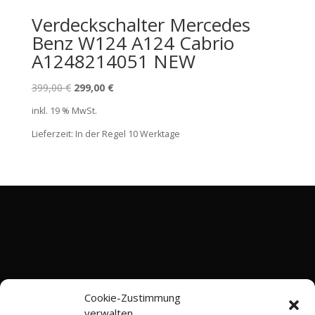
Verdeckschalter Mercedes
Benz W124 A124 Cabrio
A1248214051 NEW
Ursprünglicher
Aktueller
399,00
€
299,00
€
Preis
Preis
inkl. 19 % MwSt.
war:
ist:
Lieferzeit:
In der Regel 10 Werktage
399,00 €
299,00 €.
Cookie-Zustimmung
verwalten