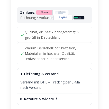
Drosselklappe
M104
Zahlung:
M120
Rechnung / Vorkasse
A1041410780
Menge
Qualität, die hält – handgefertigt &
geprüft in Deutschland.
Warum DerKabelDoc? Präzision,
Materialien in höchster Qualität,
umfassender Kundenservice.
Lieferung & Versand
Versand mit DHL – Tracking per E-Mail
nach Versand.
Retoure & Widerruf