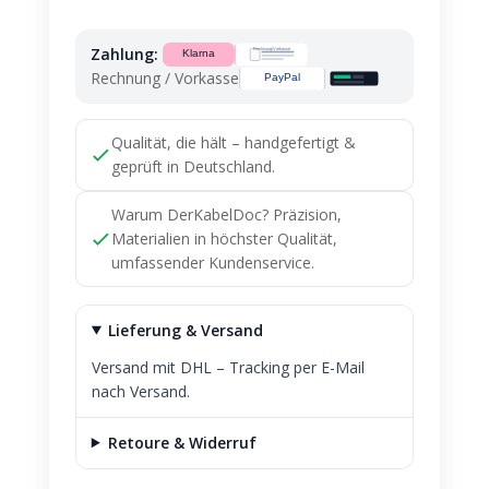
W124/W202
M111
Zahlung:
Generalüberholt
Rechnung / Vorkasse
Menge
Qualität, die hält – handgefertigt &
geprüft in Deutschland.
Warum DerKabelDoc? Präzision,
Materialien in höchster Qualität,
umfassender Kundenservice.
Lieferung & Versand
Versand mit DHL – Tracking per E-Mail
nach Versand.
Retoure & Widerruf