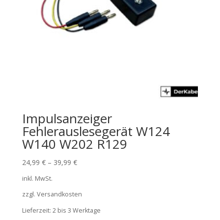
Impulsanzeiger
Fehlerauslesegerät W124
W140 W202 R129
24,99
€
–
39,99
€
inkl. MwSt.
zzgl. Versandkosten
Lieferzeit:
2 bis 3 Werktage