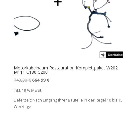
Motorkabelbaum Restauration Komplettpaket W202
M111 C180 C200
Ursprünglicher
Aktueller
743,00
€
664,99
€
Preis
Preis
inkl. 19 % MwSt.
war:
ist:
Lieferzeit:
Nach Eingang Ihrer Bauteile in der Regel 10 bis 15
743,00 €
664,99 €.
Werktage