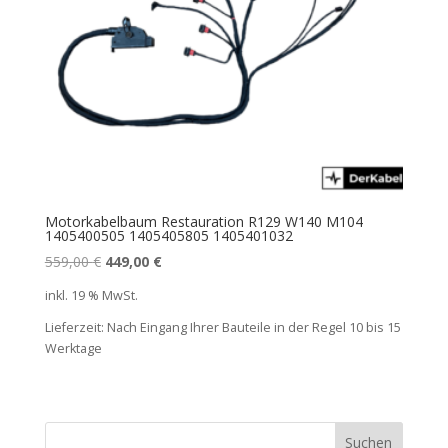
Motorkabelbaum Restauration R129 W140 M104
1405400505 1405405805 1405401032
Ursprünglicher
Aktueller
559,00
€
449,00
€
Preis
Preis
inkl. 19 % MwSt.
war:
ist:
Lieferzeit:
Nach Eingang Ihrer Bauteile in der Regel 10 bis 15
559,00 €
449,00 €.
Werktage
Suchen