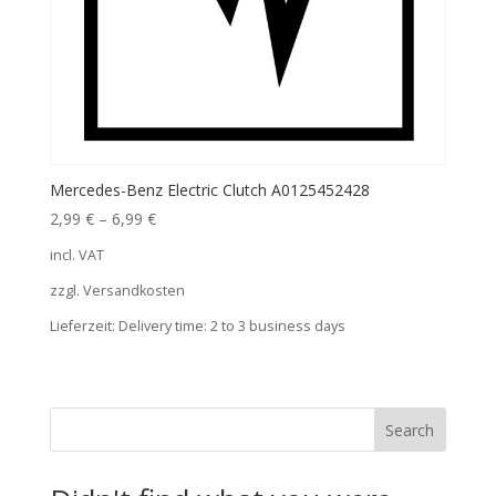
Mercedes-Benz Electric Clutch A0125452428
2,99
€
–
6,99
€
incl. VAT
zzgl. Versandkosten
Lieferzeit:
Delivery time: 2 to 3 business days
Search