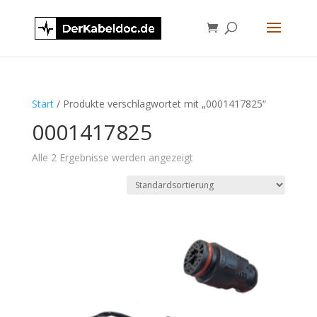
Start
/ Produkte verschlagwortet mit „0001417825“
0001417825
Alle 2 Ergebnisse werden angezeigt