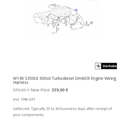
W140 S350td 300sd Turbodiesel Om603l Engine Wiring
Harness
Original
Current
599,00
€
New Price:
339,00
€
price
price
incl. 19% VAT
was:
is:
Lieferzeit:
Typically 35 to 40 business days after receipt of
599,00 €.
339,00 €.
your components