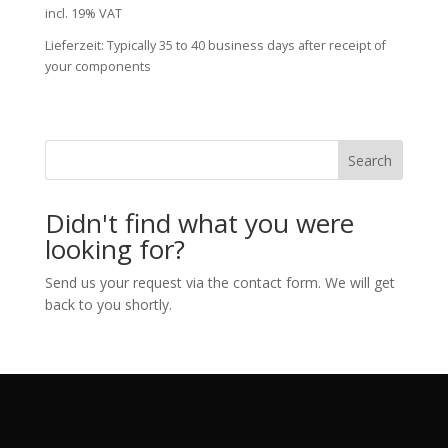
price
price
incl. 19% VAT
was:
is:
Lieferzeit:
Typically 35 to 40 business days after receipt of
399,00 €.
199,00 €.
your components
Search
Didn't find what you were
looking for?
Send us your request via the contact form. We will get
back to you shortly.