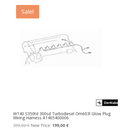
Sale!
W140 S350td 300sd Turbodiesel Om603l Glow Plug
Wiring Harness A1405400006
Original
Current
399,00
€
New Price:
199,00
€