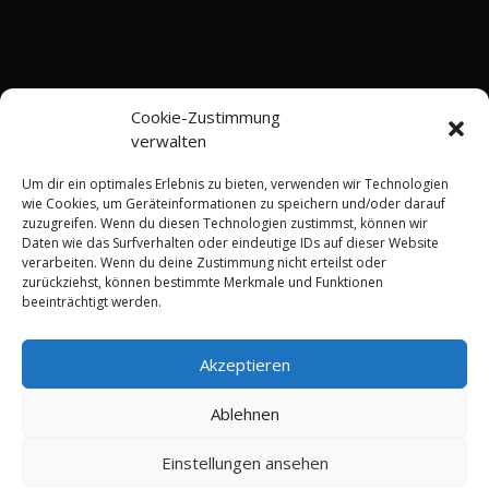
Cookie-Zustimmung
verwalten
Um dir ein optimales Erlebnis zu bieten, verwenden wir Technologien
wie Cookies, um Geräteinformationen zu speichern und/oder darauf
zuzugreifen. Wenn du diesen Technologien zustimmst, können wir
Daten wie das Surfverhalten oder eindeutige IDs auf dieser Website
Shop
Terms and Conditions
Imprint
verarbeiten. Wenn du deine Zustimmung nicht erteilst oder
Privacy Policy
zurückziehst, können bestimmte Merkmale und Funktionen
Right of Withdrawal Information
beeinträchtigt werden.
Shipping Methods
Contact
Cookie Policy (EU)
Akzeptieren
Copyright 2025 - DerKabeldoc.de - Inhaber: Thomas
Ablehnen
Schiffmann M.Eng.
Einstellungen ansehen