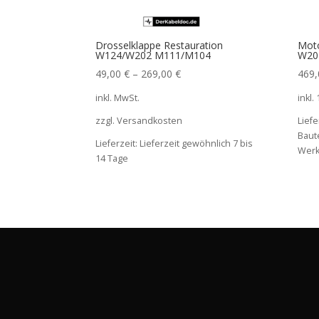
Drosselklappe Restauration
Moto
W124/W202 M111/M104
W20
49,00
€
–
269,00
€
469
inkl. MwSt.
inkl.
zzgl. Versandkosten
Liefe
Baute
Lieferzeit:
Lieferzeit gewöhnlich 7 bis
Werk
14 Tage