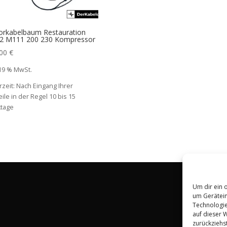
rkabelbaum Restauration
2 M111 200 230 Kompressor
,00
€
 19 % MwSt.
rzeit:
Nach Eingang Ihrer
ile in der Regel 10 bis 15
tage
Um dir ein 
um Gerätein
Technologie
auf dieser 
zurückziehs